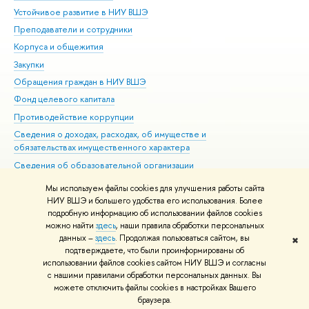
Устойчивое развитие в НИУ ВШЭ
Ол
Преподаватели и сотрудники
При
Корпуса и общежития
Вы
Закупки
При
Обращения граждан в НИУ ВШЭ
Ас
Фонд целевого капитала
До
Противодействие коррупции
Цен
Сведения о доходах, расходах, об имуществе и
Би
обязательствах имущественного характера
Об
Сведения об образовательной организации
Обр
Людям с ограниченными возможностями здоровья
Мы используем файлы cookies для улучшения работы сайта
Единая платежная страница
НИУ ВШЭ и большего удобства его использования. Более
подробную информацию об использовании файлов cookies
Работа в Вышке
можно найти
здесь
, наши правила обработки персональных
данных –
здесь
. Продолжая пользоваться сайтом, вы
✖
Редактору
подтверждаете, что были проинформированы об
© НИУ ВШЭ 1993–2026
Адреса и контакты
Условия использования
использовании файлов cookies сайтом НИУ ВШЭ и согласны
с нашими правилами обработки персональных данных. Вы
материалов
Политика конфиденциальности
Карта сайта
можете отключить файлы cookies в настройках Вашего
Шрифты HSE Sans и HSE Slab разработаны в
Школе дизайна НИУ ВШЭ
браузера.