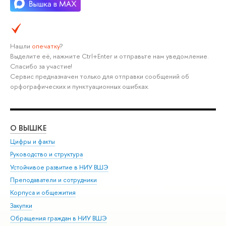
Нашли
опечатку
?
Выделите её, нажмите Ctrl+Enter и отправьте нам уведомление.
Спасибо за участие!
Сервис предназначен только для отправки сообщений об
орфографических и пунктуационных ошибках.
О ВЫШКЕ
ОБ
Цифры и факты
Ли
Руководство и структура
Дов
Устойчивое развитие в НИУ ВШЭ
Ол
Преподаватели и сотрудники
При
Корпуса и общежития
Вы
Закупки
При
Обращения граждан в НИУ ВШЭ
Ас