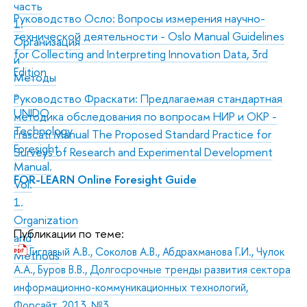
часть
Руководство Осло: Вопросы измерения научно-
1:
технической деятельности -
Oslo Manual
Guidelines
Организация
for Collecting and Interpreting Innovation Data, 3rd
и
Edition
Методы
-
Руководство Фраскати: Предлагаемая стандартная
UNIDO
методика обследования по вопросам НИР и ОКР -
Technology
Frascati Manual The Proposed Standard Practice for
Foresight
Surveys of Research and Experimental Development
Manual.
FOR-LEARN Online Foresight Guide
Vol.
1.
Organization
Публикации по теме:
and
Гиглавый А.В., Соколов А.В., Абдрахманова Г.И., Чулок
Methods
А.А., Буров В.В., Долгосрочные тренды развития сектора
информационно-коммуникационных технологий,
Форсайт, 2013, №3