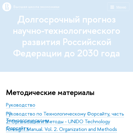
Высшая школа экономики
Меню
Долгосрочный прогноз
научно-технологического
развития Российской
Федерации до 2030 года
Методические материалы
Руководство
по
Руководство по Технологическому Форсайту, часть
Технологическому
2: Организация и Методы - UNIDO Technology
Форсайту,
Foresight Manual. Vol. 2. Organization and Methods