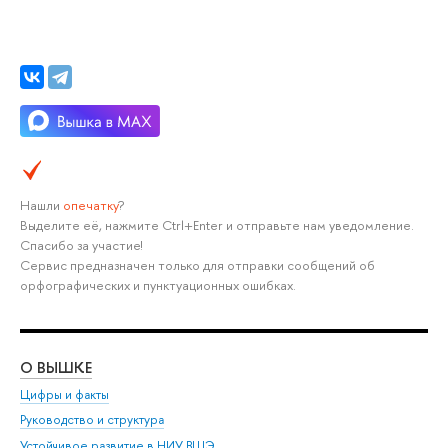
Нашли
опечатку
?
Выделите её, нажмите Ctrl+Enter и отправьте нам уведомление.
Спасибо за участие!
Сервис предназначен только для отправки сообщений об
орфографических и пунктуационных ошибках.
О ВЫШКЕ
ОБ
Цифры и факты
Ли
Руководство и структура
Дов
Устойчивое развитие в НИУ ВШЭ
Ол