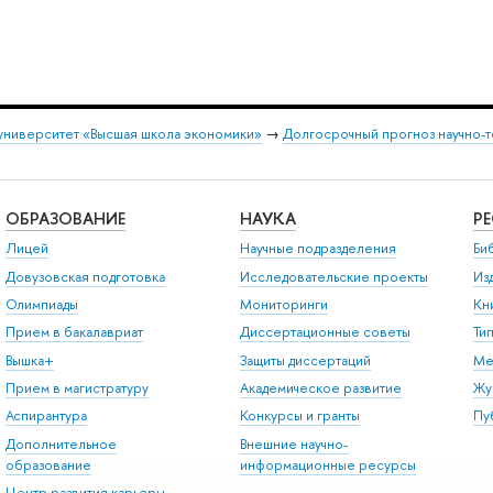
университет «Высшая школа экономики»
→
Долгосрочный прогноз научно-т
ОБРАЗОВАНИЕ
НАУКА
Р
Лицей
Научные подразделения
Би
Довузовская подготовка
Исследовательские проекты
Из
Олимпиады
Мониторинги
Кн
Прием в бакалавриат
Диссертационные советы
Ти
Вышка+
Защиты диссертаций
Ме
Прием в магистратуру
Академическое развитие
Жу
Аспирантура
Конкурсы и гранты
Пу
Дополнительное
Внешние научно-
образование
информационные ресурсы
Центр развития карьеры