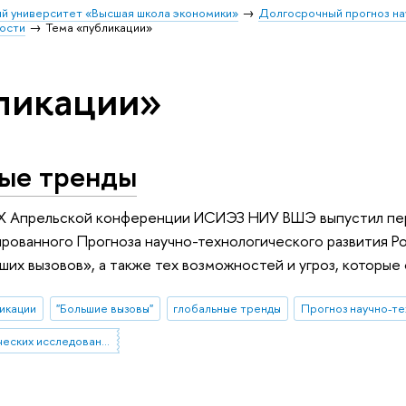
й университет «Высшая школа экономики»
Долгосрочный прогноз на
ости
Тема «публикации»
ликации»
ные тренды
IX Апрельской конференции ИСИЭЗ НИУ ВШЭ выпустил пер
ированного Прогноза научно-технологического развития Р
ших вызовов», а также тех возможностей и угроз, которые
икации
"Большие вызовы"
глобальные тренды
Прогноз научно-те
Институт статистических исследований и экономики знаний