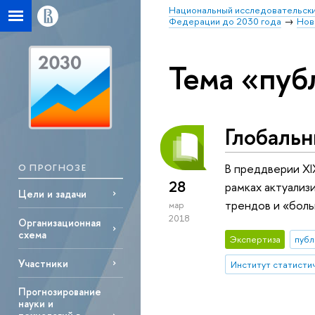
Национальный исследовательски
Федерации до 2030 года
Нов
Тема «пуб
Глобаль
В преддверии X
О ПРОГНОЗЕ
28
рамках актуализ
Цели и задачи
трендов и «боль
мар
2018
Организационная
схема
Экспертиза
публ
Участники
Прогнозирование
науки и