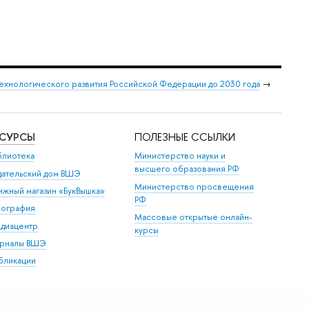
ехнологического развития Российской Федерации до 2030 года
→
ЕСУРСЫ
ПОЛЕЗНЫЕ ССЫЛКИ
блиотека
Министерство науки и
высшего образования РФ
дательский дом ВШЭ
Министерство просвещения
ижный магазин «БукВышка»
РФ
пография
Массовые открытые онлайн-
диацентр
курсы
рналы ВШЭ
бликации