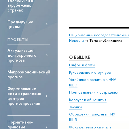
технологий в
зарубежных
странах
Предыдущие
циклы:
Национальный исследовательский 
ПРОЕКТЫ
Новости
→
Тема «публикации»
Актуализация
долгосрочного
О ВЫШКЕ
прогноза
Цифры и факты
Макроэкономический
Руководство и структура
прогноз
Устойчивое развитие в НИУ
ВШЭ
Формирование
Преподаватели и сотрудники
сети отраслевых
центров
Корпуса и общежития
прогнозирования
Закупки
Обращения граждан в НИУ
ВШЭ
Нормативно-
правовые
Фонд целевого капитала