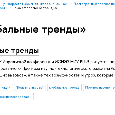
й университет «Высшая школа экономики»
Долгосрочный прогноз на
ости
Тема «глобальные тренды»
бальные тренды»
ные тренды
IX Апрельской конференции ИСИЭЗ НИУ ВШЭ выпустил пер
ированного Прогноза научно-технологического развития Р
ших вызовов», а также тех возможностей и угроз, которые
икации
"Большие вызовы"
глобальные тренды
Прогноз научно-те
Институт статистических исследований и экономики знаний