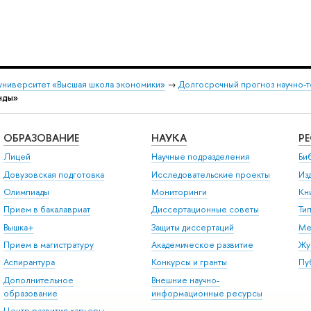
университет «Высшая школа экономики»
→
Долгосрочный прогноз научно-т
нды»
ОБРАЗОВАНИЕ
НАУКА
Р
Лицей
Научные подразделения
Би
Довузовская подготовка
Исследовательские проекты
Из
Олимпиады
Мониторинги
Кн
Прием в бакалавриат
Диссертационные советы
Ти
Вышка+
Защиты диссертаций
Ме
Прием в магистратуру
Академическое развитие
Жу
Аспирантура
Конкурсы и гранты
Пу
Дополнительное
Внешние научно-
образование
информационные ресурсы
Центр развития карьеры