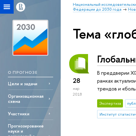
Национальный исследовательски
Федерации до 2030 года
Нов
Тема «гло
Глобаль
В преддверии X
О ПРОГНОЗЕ
28
рамках актуализ
Цели и задачи
трендов и «боль
мар
2018
Организационная
схема
Экспертиза
публ
Участники
Прогнозирование
науки и