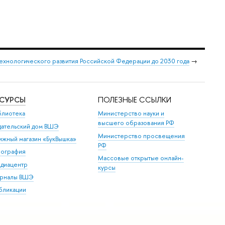
ехнологического развития Российской Федерации до 2030 года
→
ЕСУРСЫ
ПОЛЕЗНЫЕ ССЫЛКИ
блиотека
Министерство науки и
высшего образования РФ
дательский дом ВШЭ
Министерство просвещения
ижный магазин «БукВышка»
РФ
пография
Массовые открытые онлайн-
диацентр
курсы
рналы ВШЭ
бликации