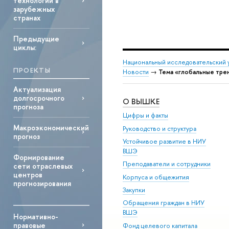
технологий в
зарубежных
странах
Предыдущие
циклы:
Национальный исследовательский 
ПРОЕКТЫ
Новости
→
Тема «глобальные тре
Актуализация
долгосрочного
О ВЫШКЕ
прогноза
Цифры и факты
Макроэкономический
Руководство и структура
прогноз
Устойчивое развитие в НИУ
ВШЭ
Формирование
Преподаватели и сотрудники
сети отраслевых
центров
Корпуса и общежития
прогнозирования
Закупки
Обращения граждан в НИУ
ВШЭ
Нормативно-
правовые
Фонд целевого капитала