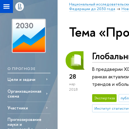
Национальный исследовательски
Федерации до 2030 года
Нов
Тема «Про
Глобаль
В преддверии X
О ПРОГНОЗЕ
28
рамках актуализ
Цели и задачи
трендов и «боль
мар
2018
Организационная
схема
Экспертиза
публ
Участники
Прогнозирование
науки и