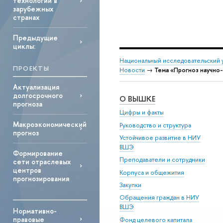
технологий в
зарубежных
странах
Предыдущие
циклы:
Национальный исследовательский 
ПРОЕКТЫ
Новости
→
Тема «Прогноз научно
Актуализация
долгосрочного
О ВЫШКЕ
прогноза
Цифры и факты
Макроэкономический
Руководство и структура
прогноз
Устойчивое развитие в НИУ
ВШЭ
Формирование
Преподаватели и сотрудники
сети отраслевых
центров
Корпуса и общежития
прогнозирования
Закупки
Обращения граждан в НИУ
ВШЭ
Нормативно-
правовые
Фонд целевого капитала