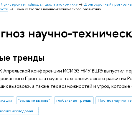
й университет «Высшая школа экономики»
Долгосрочный прогноз на
ости
Тема «Прогноз научно-технического развития»
гноз научно-техническ
ные тренды
IX Апрельской конференции ИСИЭЗ НИУ ВШЭ выпустил пер
ированного Прогноза научно-технологического развития Р
ших вызовов», а также тех возможностей и угроз, которые
икации
"Большие вызовы"
глобальные тренды
Прогноз научно-те
Институт статистических исследований и экономики знаний