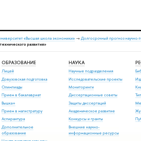
университет «Высшая школа экономики»
→
Долгосрочный прогноз научно-т
-технического развития»
ОБРАЗОВАНИЕ
НАУКА
Р
Лицей
Научные подразделения
Би
Довузовская подготовка
Исследовательские проекты
Из
Олимпиады
Мониторинги
Кн
Прием в бакалавриат
Диссертационные советы
Ти
Вышка+
Защиты диссертаций
Ме
Прием в магистратуру
Академическое развитие
Жу
Аспирантура
Конкурсы и гранты
Пу
Дополнительное
Внешние научно-
образование
информационные ресурсы
Центр развития карьеры