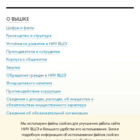
О ВЫШКЕ
ОБ
Цифры и факты
Ли
Руководство и структура
Дов
Устойчивое развитие в НИУ ВШЭ
Ол
Преподаватели и сотрудники
При
Корпуса и общежития
Вы
Закупки
При
Обращения граждан в НИУ ВШЭ
Ас
Фонд целевого капитала
До
Противодействие коррупции
Цен
Сведения о доходах, расходах, об имуществе и
Би
обязательствах имущественного характера
Об
Сведения об образовательной организации
Обр
Людям с ограниченными возможностями здоровья
Мы используем файлы cookies для улучшения работы сайта
Единая платежная страница
НИУ ВШЭ и большего удобства его использования. Более
подробную информацию об использовании файлов cookies
Работа в Вышке