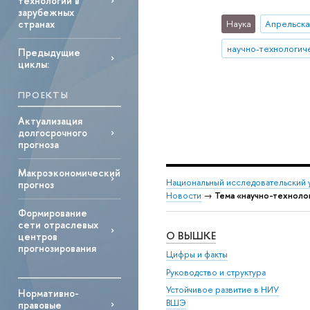
технологий в
зарубежных
странах
Наука
Апрельск
научно-технологич
Предыдущие
циклы:
ПРОЕКТЫ
Актуализация
долгосрочного
прогноза
Макроэкономический
Национальный исследовательский 
прогноз
Новости
→
Тема «научно-техноло
Формирование
сети отраслевых
О ВЫШКЕ
центров
прогнозирования
Цифры и факты
Руководство и структура
Устойчивое развитие в НИУ
Нормативно-
ВШЭ
правовые