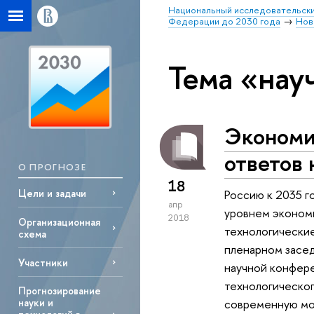
Национальный исследовательски
Федерации до 2030 года
Нов
Тема «нау
Экономич
ответов 
О ПРОГНОЗЕ
18
Цели и задачи
Россию к 2035 г
апр
уровнем экономи
2018
Организационная
технологические
схема
пленарном засе
Участники
научной конфере
технологическо
Прогнозирование
современную мод
науки и