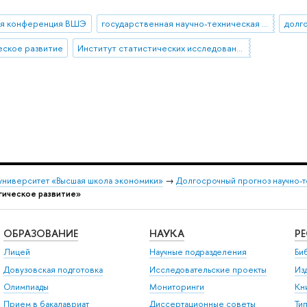
ая конференция ВШЭ
государственная научно-техническая политика
еское развитие
Институт статистических исследований и экономики знаний
университет «Высшая школа экономики»
→
Долгосрочный прогноз научно-т
гическое развитие»
ОБРАЗОВАНИЕ
НАУКА
Р
Лицей
Научные подразделения
Би
Довузовская подготовка
Исследовательские проекты
Из
Олимпиады
Мониторинги
Кн
Прием в бакалавриат
Диссертационные советы
Ти