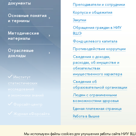
документы
Преподаватели и сотрудники
Корпуса и общежития
Основные понятия
Закупки
и термины
Обращения граждан в НИУ
Методические
ВШЭ
материалы
Фонд целевого капитала
Противодействие коррупции
Отраслевые
доклады
Сведения о доходах,
расходах, об имуществе и
обязательствах
имущественного характера
Институт
Сведения об
статистических
образовательной организации
исследований
и экономики знаний
Людям с ограниченными
возможностями здоровья
Форсайт-центр
Единая платежная страница
Журнал «Форсайт»
Работа в Вышке
Мы используем файлы cookies для улучшения работы сайта НИУ ВШЭ
© НИУ ВШЭ 1993–2026
Адреса и к