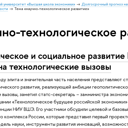
й университет «Высшая школа экономики»
Долгосрочный прогноз на
ости
Тема «научно-технологическое развитие»
чно-технологическое р
еское и социальное развитие 
на технологические вызовы
оду элита и значительная часть населения представляют с
ческого развития, реализующей амбиции геополитическог
 вызовы, заметил статс-секретарь – замминистра эконом
дании «Технологическое будущее российской экономики» 
нции НИУ ВШЭ. Его участники обсудили целевой и базовы
го комплекса России, которые представил первый прорек
ель науки, инструменты развития инноваций, возможност