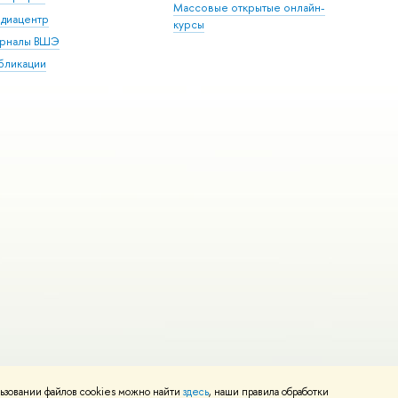
Массовые открытые онлайн-
диацентр
курсы
рналы ВШЭ
бликации
ьзовании файлов cookies можно найти
и
Карта сайта
здесь
, наши правила обработки
Редактору