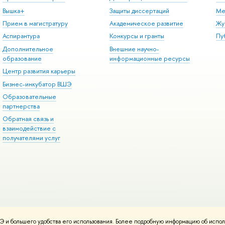
Вышка+
Защиты диссертаций
Ме
Прием в магистратуру
Академическое развитие
Жу
Аспирантура
Конкурсы и гранты
Пу
Дополнительное
Внешние научно-
образование
информационные ресурсы
Центр развития карьеры
Бизнес-инкубатор ВШЭ
Образовательные
партнерства
Обратная связь и
взаимодействие с
получателями услуг
 и большего удобства его использования. Более подробную информацию об испол
онтакты
Условия использования материалов
Политика конфиденциальност