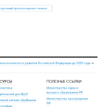
долгосрочный прогноз научно-технологического развития
ехнологического развития Российской Федерации до 2030 года
→
ЕСУРСЫ
ПОЛЕЗНЫЕ ССЫЛКИ
блиотека
Министерство науки и
высшего образования РФ
дательский дом ВШЭ
Министерство просвещения
ижный магазин «БукВышка»
РФ
пография