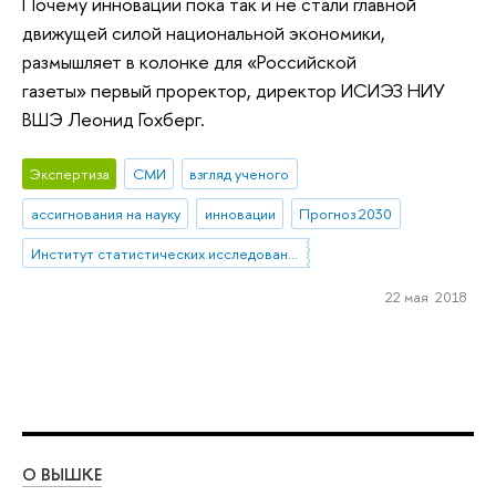
Почему инновации пока так и не стали главной
движущей силой национальной экономики,
размышляет в колонке для «Российской
газеты» первый проректор, директор ИСИЭЗ НИУ
ВШЭ Леонид Гохберг.
Экспертиза
СМИ
взгляд ученого
ассигнования на науку
инновации
Прогноз 2030
Институт статистических исследований и экономики знаний
22 мая 2018
О ВЫШКЕ
ОБ