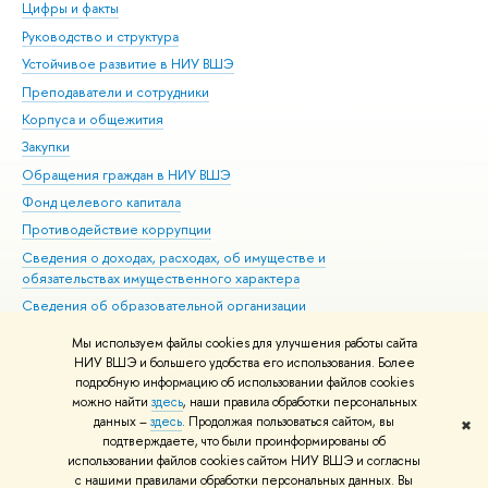
Цифры и факты
Ли
Руководство и структура
Дов
Устойчивое развитие в НИУ ВШЭ
Ол
Преподаватели и сотрудники
При
Корпуса и общежития
Вы
Закупки
При
Обращения граждан в НИУ ВШЭ
Ас
Фонд целевого капитала
До
Противодействие коррупции
Цен
Сведения о доходах, расходах, об имуществе и
Би
обязательствах имущественного характера
Об
Сведения об образовательной организации
Обр
Людям с ограниченными возможностями здоровья
Мы используем файлы cookies для улучшения работы сайта
Единая платежная страница
НИУ ВШЭ и большего удобства его использования. Более
подробную информацию об использовании файлов cookies
Работа в Вышке
можно найти
здесь
, наши правила обработки персональных
данных –
здесь
. Продолжая пользоваться сайтом, вы
✖
Редактору
подтверждаете, что были проинформированы об
© НИУ ВШЭ 1993–2026
Адреса и контакты
Условия использования
использовании файлов cookies сайтом НИУ ВШЭ и согласны
с нашими правилами обработки персональных данных. Вы
материалов
Политика конфиденциальности
Карта сайта