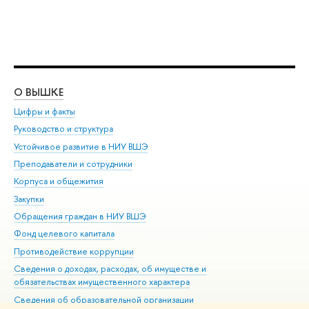
О ВЫШКЕ
ОБ
Цифры и факты
Ли
Руководство и структура
Дов
Устойчивое развитие в НИУ ВШЭ
Ол
Преподаватели и сотрудники
При
Корпуса и общежития
Вы
Закупки
При
Обращения граждан в НИУ ВШЭ
Ас
Фонд целевого капитала
До
Противодействие коррупции
Цен
Сведения о доходах, расходах, об имуществе и
Би
обязательствах имущественного характера
Об
Сведения об образовательной организации
Обр